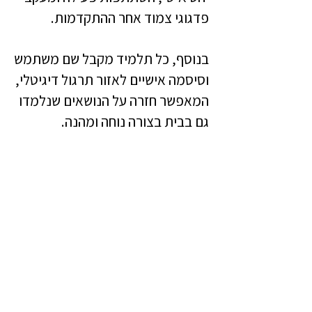
פדגוגי צמוד אחר ההתקדמות.
בנוסף, כל תלמיד מקבל שם משתמש
וסיסמה אישיים לאזור תרגול דיגיטלי,
המאפשר חזרה על הנושאים שנלמדו
גם בבית בצורה נוחה ומהנה.
תוכנית
Kids House 1
מותאמת
לנושאים הנלמדים בבתי הספר,
ומספקת חיזוק אמיתי ומשמעותי
ללומדים.
לתאום שיעור נסיון אונליין :
03-732-7170