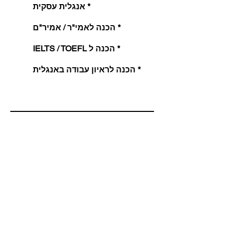
אנגלית עסקית *
הכנה לאמי"ר / אמיר"ם *
IELTS / TOEFL הכנה ל *
הכנה לראיון עבודה באנגלית *
לתאום שיעור נסיון אונליין :
03-732-7170
התאמה אישית לקורס האנגלית
המתאים לכם : השאירו פרטים ונחזור
אליכם