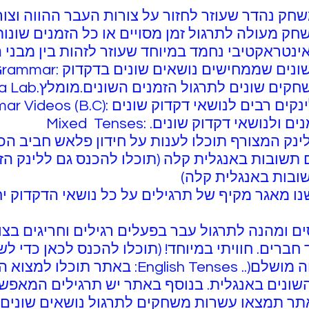
 שממחישים נושאים שונים בדקדוק :Sound Grammar
ונים לתרגול הזמנים השונים.מומלץ.Esl Media Lab:
 לנושאי דקדוק שונים :Grammar Videos (B.C)
שאי דקדוק שונים. :Mixed Tenses
Road to Gra: בלינק המצורף תוכלו לענות על חידון פלאש חביב
Phrasal Verb" עם תשובות באנגלית קלה (תוכלו להכנס גם ללינק
ובות באנגלית קלה)
 באתר ישנו מאגר מקיף של תרגילים על כל נושאי הדקדוק
ק מקסים ומהנה לתרגול עבר בפעלים רגילים וחריגים בצו
ד חברים. חוויתי במיוחד! (תוכלו להכנס לכאן כדי 
לתרגול עבר, עתיד, והווה מושלם(.. glish Tenses
 השונים באנגלית. בנוסף באתר יש תרגילים המאפש
Esl Games W: באתר תמצאו עשרות משחקים לתרגול נושאים שונ