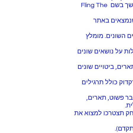
עבר, הווה, תארים ועוד ועוד (כנסו לדוגמא למשחק נהדר לתרגול הווה ממושך בשם Fling The
ים שנמצאים באתר
הזמנים השונים. מומלץ
ות על נושאים שונים
 תארים, ביטויים שונים
 בדקדוק כולל תרגילים
ק (עבר פשוט, תארים,
. במשחק תצטרכו למצוא את