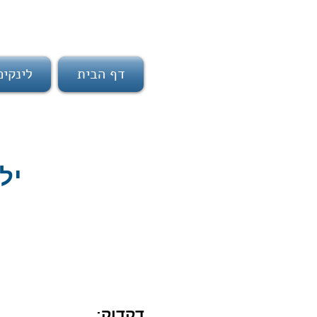
דף הבית
לינקי
ילד
דקדוק: