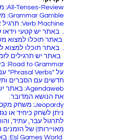
All-Tenses-Review: משחק נהדר שעוזר לחזור על צורות העבר ההווה וצורת המקור.
Grammar Gamble: משחק מעולה לתרגול זמן מסויים או כל הזמנים שונות
Verb Machine: תרגיל אינטראקטיבי נחמד במיוחד שעוזר לזהות בין מבני הדקדדוק השונים.
. באתר יש קטעי וידאו שונים
באתר תוכלו למצוא משחקים ש
. באתר תוכלו למצוא לינקים רבים
באתר יש תרגילים לזמנים ולנו
mmar
על "s
חדשים עם הסברים ותש
Agendaweb:
את הנושא המדובר.
Jeopardy: משח
ניתן לשחק כיחיד או נג
מאויירות!) של הזמנים
orld