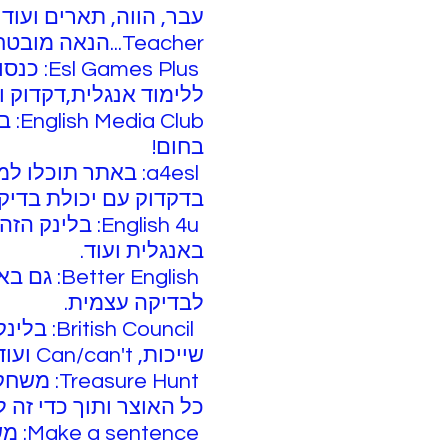
Teacher...הנאה מובטחת!)
s Plus
ללימוד אנגלית,דקדוק ו
lub
בחום!
a4esl: באתר תוכ
בדקדוק עם יכולת בדיק
English 4u: 
באנגלית ועוד.
 English
לבדיקה עצמית.
Council
שייכות, Can/can't ועוד). מיועד בעיקר לילדים ולבעלי רמה בסיסית באנגלית.
re Hunt
כל האוצר ותוך כדי זה 
Make a sentence: משחק המלמד בניית משפטים (לבעלי אוצר מילים מתקדם).