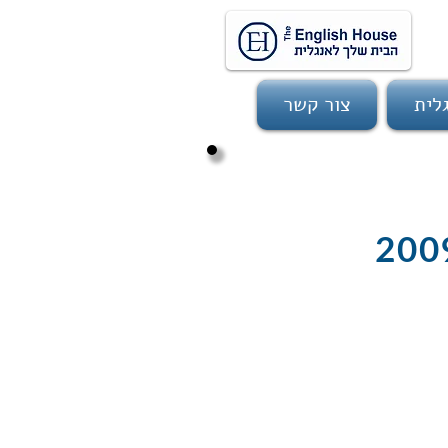
לית
צור קשר