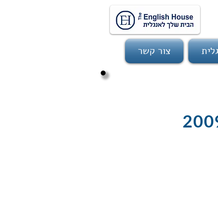
לית
צור קשר