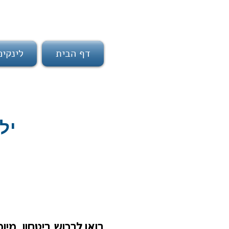
דף הבית
לינקי
ילד
בואו לרכוש ביטחון, מי